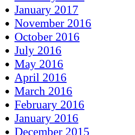
January 2017
November 2016
October 2016
July 2016
May 2016
April 2016
March 2016
February 2016
January 2016
December 2015