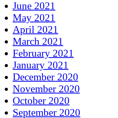
June 2021
May 2021
April 2021
March 2021
February 2021
January 2021
December 2020
November 2020
October 2020
September 2020