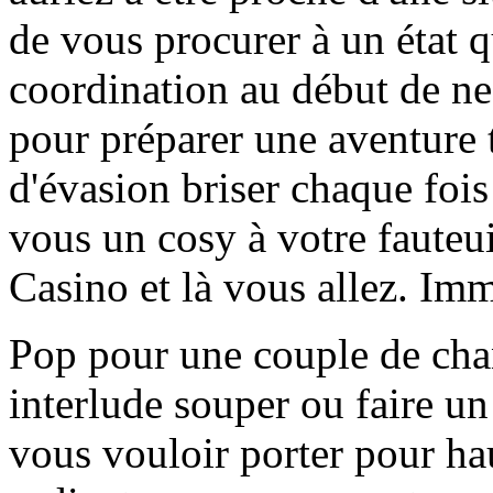
de vous procurer à un état qu
coordination au début de ne
pour préparer une aventure t
d'évasion briser chaque foi
vous un cosy à votre fauteuil
Casino et là vous allez. Im
Pop pour une couple de cha
interlude souper ou faire un
vous vouloir porter pour hau