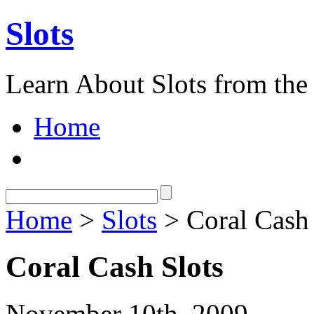
Slots
Learn About Slots from the
Home
Home
>
Slots
> Coral Cash 
Coral Cash Slots
November 10th, 2009