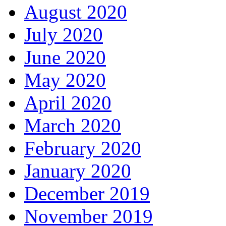
August 2020
July 2020
June 2020
May 2020
April 2020
March 2020
February 2020
January 2020
December 2019
November 2019