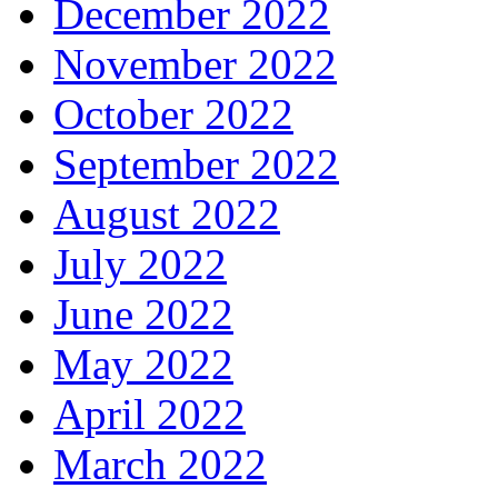
December 2022
November 2022
October 2022
September 2022
August 2022
July 2022
June 2022
May 2022
April 2022
March 2022