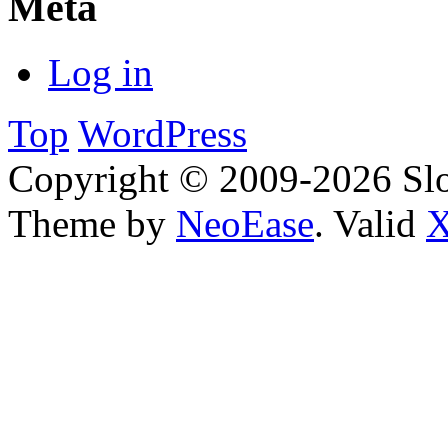
Meta
Log in
Top
WordPress
Copyright © 2009-2026 Slo
Theme by
NeoEase
. Valid
X