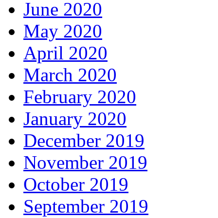
June 2020
May 2020
April 2020
March 2020
February 2020
January 2020
December 2019
November 2019
October 2019
September 2019