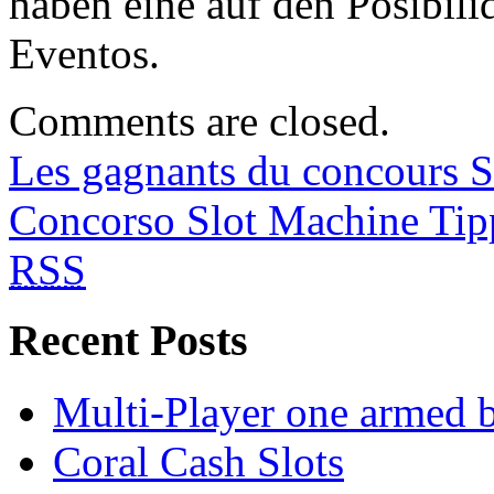
haben eine auf den Posibili
Eventos.
Comments are closed.
Les gagnants du concours S
Concorso Slot Machine Tip
RSS
Recent Posts
Multi-Player one armed b
Coral Cash Slots