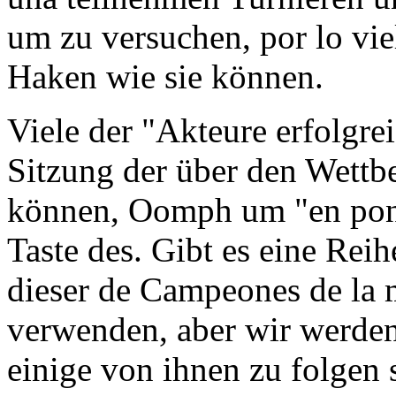
um zu versuchen, por lo vi
Haken wie sie können.
Viele der "Akteure erfolgrei
Sitzung der über den Wettbe
können, Oomph um "en pone
Taste des. Gibt es eine Rei
dieser de Campeones de la 
verwenden, aber wir werden
einige von ihnen zu folgen