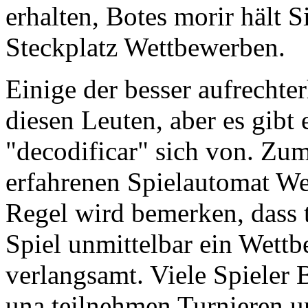
erhalten, Botes morir hält S
Steckplatz Wettbewerben.
Einige der besser aufrechte
diesen Leuten, aber es gibt 
"decodificar" sich von. Zum
erfahrenen Spielautomat Wet
Regel wird bemerken, dass t
Spiel unmittelbar ein Wettb
verlangsamt. Viele Spieler
una teilnehmen Turnieren un