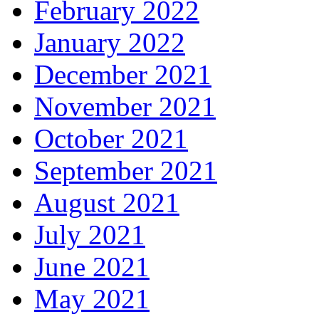
February 2022
January 2022
December 2021
November 2021
October 2021
September 2021
August 2021
July 2021
June 2021
May 2021