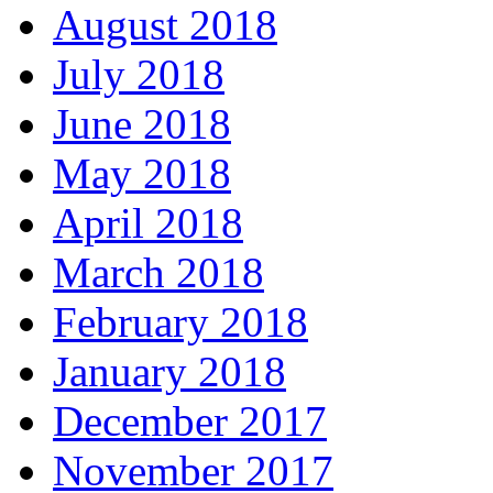
August 2018
July 2018
June 2018
May 2018
April 2018
March 2018
February 2018
January 2018
December 2017
November 2017