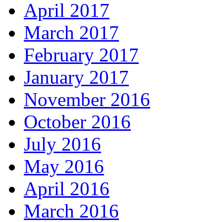
April 2017
March 2017
February 2017
January 2017
November 2016
October 2016
July 2016
May 2016
April 2016
March 2016