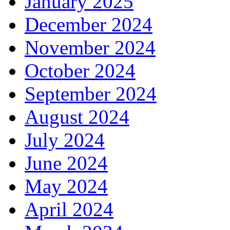
January 2025
December 2024
November 2024
October 2024
September 2024
August 2024
July 2024
June 2024
May 2024
April 2024