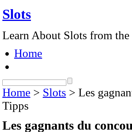
Slots
Learn About Slots from the
Home
Home
>
Slots
> Les gagnant
Tipps
Les gagnants du concou