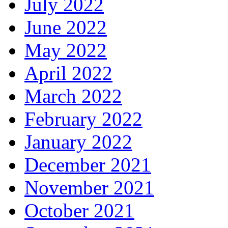
July 2022
June 2022
May 2022
April 2022
March 2022
February 2022
January 2022
December 2021
November 2021
October 2021