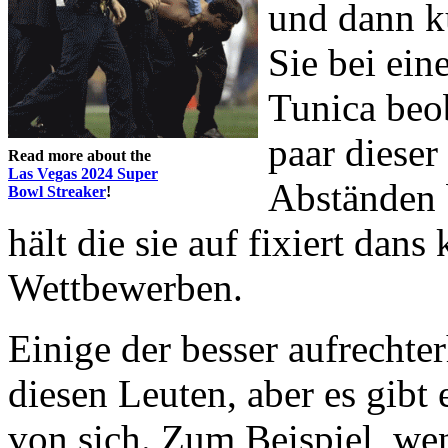
und dann ku
Sie bei ei
Tunica beo
paar dieser
Read more about the
Las Vegas 2024 Super
Abständen b
Bowl Streaker
!
hält die sie auf fixiert dan
Wettbewerben.
Einige der besser aufrechte
diesen Leuten, aber es gibt 
von sich. Zum Beispiel, we