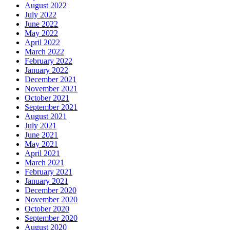
August 2022
July 2022
June 2022
May 2022
April 2022
March 2022
February 2022
January 2022
December 2021
November 2021
October 2021
September 2021
August 2021
July 2021
June 2021
May 2021
April 2021
March 2021
February 2021
January 2021
December 2020
November 2020
October 2020
September 2020
August 2020