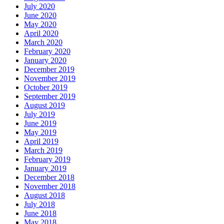
July 2020
June 2020
May 2020
April 2020
March 2020
February 2020
January 2020
December 2019
November 2019
October 2019
September 2019
August 2019
July 2019
June 2019
May 2019
April 2019
March 2019
February 2019
January 2019
December 2018
November 2018
August 2018
July 2018
June 2018
May 2018