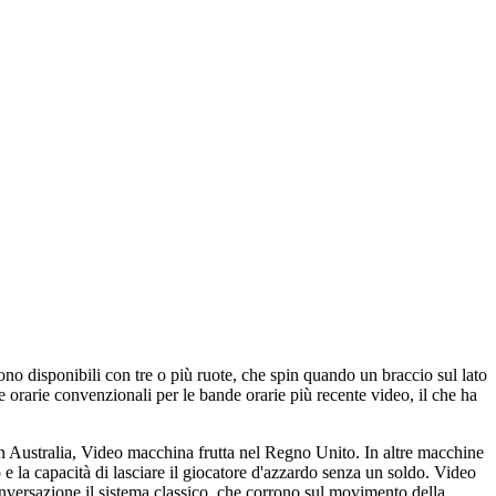
sono disponibili con tre o più ruote, che spin quando un braccio sul lato
e orarie convenzionali per le bande orarie più recente video, il che ha
in Australia, Video macchina frutta nel Regno Unito. In altre macchine
e la capacità di lasciare il giocatore d'azzardo senza un soldo. Video
versazione il sistema classico, che corrono sul movimento della