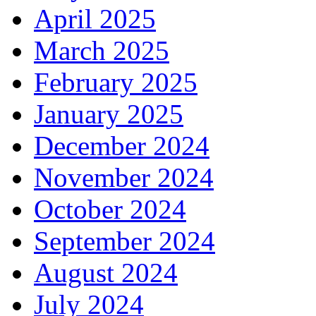
April 2025
March 2025
February 2025
January 2025
December 2024
November 2024
October 2024
September 2024
August 2024
July 2024