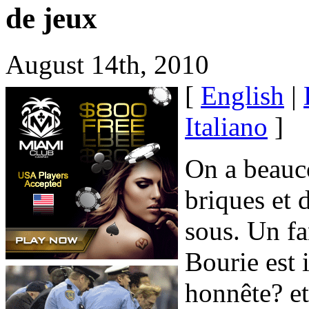
de jeux
August 14th, 2010
[
English
|
Italiano
]
On a beauco
briques et 
sous. Un fa
Bourie est 
honnête? e