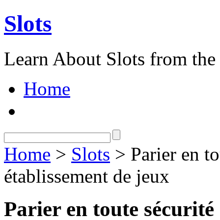
Slots
Learn About Slots from the
Home
Home
>
Slots
> Parier en to
établissement de jeux
Parier en toute sécurité