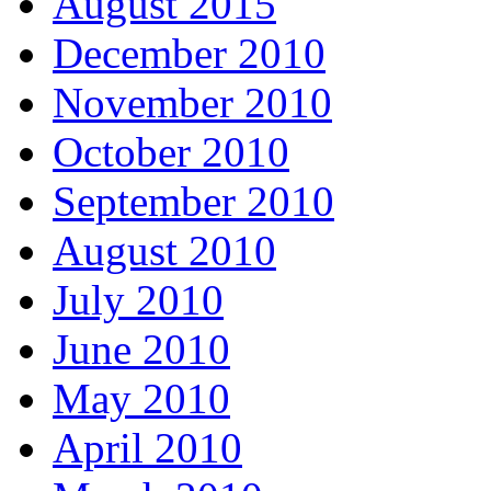
August 2015
December 2010
November 2010
October 2010
September 2010
August 2010
July 2010
June 2010
May 2010
April 2010